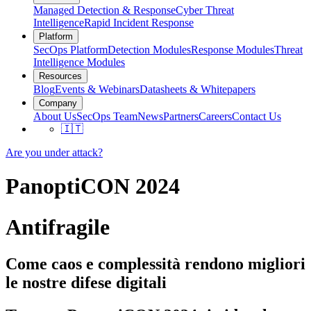
Managed Detection & Response
Cyber Threat
Intelligence
Rapid Incident Response
Platform
SecOps Platform
Detection Modules
Response Modules
Threat
Intelligence Modules
Resources
Blog
Events & Webinars
Datasheets & Whitepapers
Company
About Us
SecOps Team
News
Partners
Careers
Contact Us
🇮🇹
Are you under attack?
PanoptiCON 2024
Antifragile
Come caos e complessità rendono migliori
le nostre difese digitali