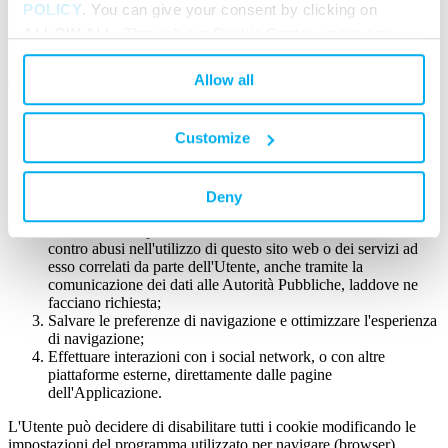
molto complesse o impossibili da eseguire). Durante la navigazione,
POLICY
. You can give your consent by clicking on
l'Utente può anche ricevere cookie che vengono inviati da "terze
ALLOW ALL
. Through our Cookie Center, users can
parti", ovvero da siti web o server web diversi, sui quali possono
select or deselect individual categories of cookies used
risiedere alcuni elementi (come immagini, suoni, mappe, link ad altri
Allow all
domini) che si trovano sul sito che l'Utente sta visitando.
on the websites. By closing this banner, navigation will
continue without cookies or other tracking tools except
Finalità dell'utilizzo dei cookie
for technical ones.
Customize
Identificare l'Utente e registrare le relative preferenze per
scopi strettamente legati all'erogazione del servizio richiesto
dall'Utente;
Deny
Consentire a Certego di esercitare la propria difesa in giudizio
o nelle fasi che portano alla sua eventuale instaurazione,
contro abusi nell'utilizzo di questo sito web o dei servizi ad
esso correlati da parte dell'Utente, anche tramite la
comunicazione dei dati alle Autorità Pubbliche, laddove ne
facciano richiesta;
Salvare le preferenze di navigazione e ottimizzare l'esperienza
di navigazione;
Effettuare interazioni con i social network, o con altre
piattaforme esterne, direttamente dalle pagine
dell'Applicazione.
L'Utente può decidere di disabilitare tutti i cookie modificando le
impostazioni del programma utilizzato per navigare (browser).