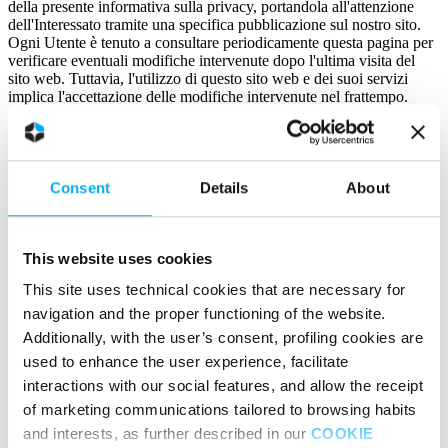
della presente informativa sulla privacy, portandola all'attenzione
dell'Interessato tramite una specifica pubblicazione sul nostro sito.
Ogni Utente è tenuto a consultare periodicamente questa pagina per
verificare eventuali modifiche intervenute dopo l'ultima visita del
sito web. Tuttavia, l'utilizzo di questo sito web e dei suoi servizi
implica l'accettazione delle modifiche intervenute nel frattempo.
***
Cookie policy
Consent
Details
About
Durante la navigazione su questo sito web, Certego s.r.l. tratterà
anche i dati di navigazione, che saranno acquisiti tramite l'uso dei
cookie.
This website uses cookies
This site uses technical cookies that are necessary for
Cosa sono i cookie
navigation and the proper functioning of the website.
I cookie sono stringhe di testo che fungono da marcatori informatici
Additionally, with the user’s consent, profiling cookies are
inviati da un server (in questo caso, il servizio del sito web) al
used to enhance the user experience, facilitate
dispositivo dell'Utente (pc, tablet, smartphone), dove vengono
memorizzati, e poi ritrasmessi allo stesso sito web alla successiva
interactions with our social features, and allow the receipt
visita. Sono utilizzati per eseguire l'autenticazione informatica, il
of marketing communications tailored to browsing habits
monitoraggio della sessione e la memorizzazione delle informazioni
and interests, as further described in our
COOKIE
del sito (senza l'uso dei cookie "tecnici" alcune operazioni sarebbero