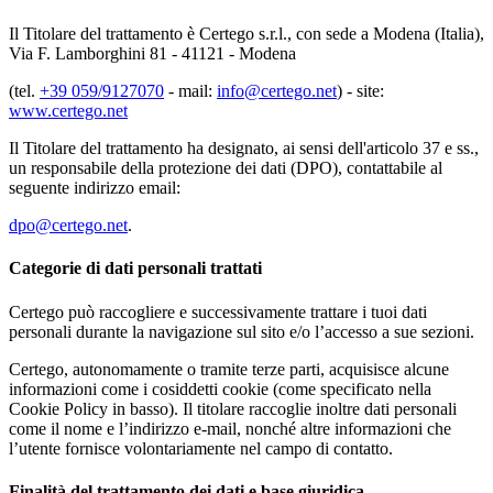
Il Titolare del trattamento è Certego s.r.l., con sede a Modena (Italia),
Via F. Lamborghini 81 - 41121 - Modena
(tel.
0707219/950 93+
- mail:
ten.ogetrec@ofni
) - site:
www.certego.net
Il Titolare del trattamento ha designato, ai sensi dell'articolo 37 e ss.,
un responsabile della protezione dei dati (DPO), contattabile al
seguente indirizzo email:
ten.ogetrec@opd
.
Categorie di dati personali trattati
Certego può raccogliere e successivamente trattare i tuoi dati
personali durante la navigazione sul sito e/o l’accesso a sue sezioni.
Certego, autonomamente o tramite terze parti, acquisisce alcune
informazioni come i cosiddetti cookie (come specificato nella
Cookie Policy in basso). Il titolare raccoglie inoltre dati personali
come il nome e l’indirizzo e-mail, nonché altre informazioni che
l’utente fornisce volontariamente nel campo di contatto.
Finalità del trattamento dei dati e base giuridica