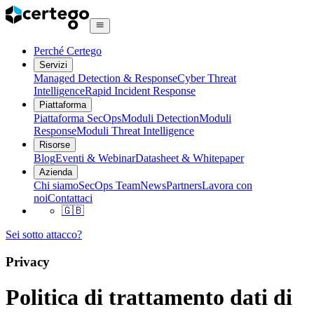
Perché Certego
Servizi
Managed Detection & Response
Cyber Threat
Intelligence
Rapid Incident Response
Piattaforma
Piattaforma SecOps
Moduli Detection
Moduli
Response
Moduli Threat Intelligence
Risorse
Blog
Eventi & Webinar
Datasheet & Whitepaper
Azienda
Chi siamo
SecOps Team
News
Partners
Lavora con
noi
Contattaci
🇬🇧
Sei sotto attacco?
Privacy
Politica di trattamento dati di