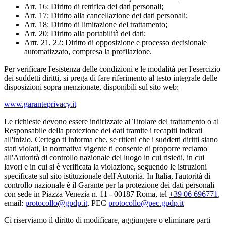
Art. 16: Diritto di rettifica dei dati personali;
Art. 17: Diritto alla cancellazione dei dati personali;
Art. 18: Diritto di limitazione del trattamento;
Art. 20: Diritto alla portabilità dei dati;
Artt. 21, 22: Diritto di opposizione e processo decisionale
automatizzato, compresa la profilazione.
Per verificare l'esistenza delle condizioni e le modalità per l'esercizio
dei suddetti diritti, si prega di fare riferimento al testo integrale delle
disposizioni sopra menzionate, disponibili sul sito web:
www.garanteprivacy.it
Le richieste devono essere indirizzate al Titolare del trattamento o al
Responsabile della protezione dei dati tramite i recapiti indicati
all'inizio. Certego ti informa che, se ritieni che i suddetti diritti siano
stati violati, la normativa vigente ti consente di proporre reclamo
all'Autorità di controllo nazionale del luogo in cui risiedi, in cui
lavori e in cui si è verificata la violazione, seguendo le istruzioni
specificate sul sito istituzionale dell'Autorità. In Italia, l'autorità di
controllo nazionale è il Garante per la protezione dei dati personali
con sede in Piazza Venezia n. 11 - 00187 Roma,
tel
177696 60 93+
,
email:
ti.pdpg@ollocotorp
, PEC
ti.pdpg.cep@ollocotorp
Ci riserviamo il diritto di modificare, aggiungere o eliminare parti