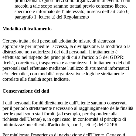
promozionali. Questi terzi sono organizzatori di eventi. I dati
raccolti a tale scopo saranno trattati previo consenso libero,
specifico e informato dell’interessato, ai sensi dell’articolo 6,
paragrafo 1, lettera a) del Regolamento
Modalità di trattamento
Certego tratta i dati personali adottando misure di sicurezza
appropriate per impedire l'accesso, la divulgazione, la modifica o la
distruzione non autorizzati dei dati personali. Il trattamento è
effettuato nel rispetto dei principi di cui all'articolo 5 del GDPR:
liceità, correttezza, trasparenza e accuratezza. Il trattamento dei dati
personali sarà effettuato mediante l'utilizzo di strumenti informatici
e/o telematici, con modalità organizzative e logiche strettamente
correlate alle finalità sopra indicate.
Conservazione dei dati
I dati personali forniti direttamente dall'Utente saranno conservati
per il periodo strettamente necessario al raggiungimento delle finalità
per le quali sono stati forniti (ad esempio, per rispondere alla
richiesta dell'Utente) e, in ogni caso, in conformità al principio di
minimizzazione di cui all'articolo 5, par. 1, lett. c) del GDPR.
Per migliorare l'esperienza di navigazione dell'Utente, Certego ti