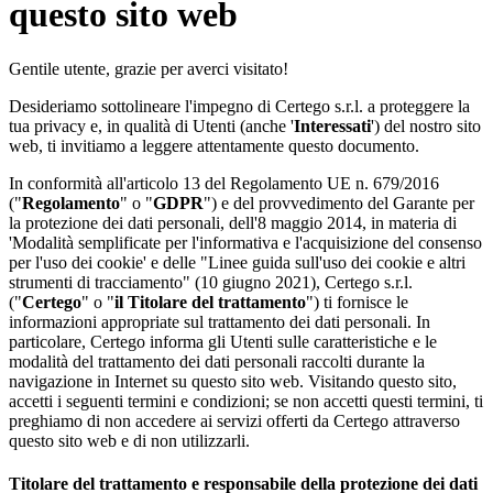
questo sito web
Gentile utente, grazie per averci visitato!
Desideriamo sottolineare l'impegno di Certego s.r.l. a proteggere la
tua privacy e, in qualità di Utenti (anche '
Interessati
') del nostro sito
web, ti invitiamo a leggere attentamente questo documento.
In conformità all'articolo 13 del Regolamento UE n. 679/2016
("
Regolamento
" o "
GDPR
") e del provvedimento del Garante per
la protezione dei dati personali, dell'8 maggio 2014, in materia di
'Modalità semplificate per l'informativa e l'acquisizione del consenso
per l'uso dei cookie' e delle "Linee guida sull'uso dei cookie e altri
strumenti di tracciamento" (10 giugno 2021), Certego s.r.l.
("
Certego
" o "
il Titolare del trattamento
") ti fornisce le
informazioni appropriate sul trattamento dei dati personali. In
particolare, Certego informa gli Utenti sulle caratteristiche e le
modalità del trattamento dei dati personali raccolti durante la
navigazione in Internet su questo sito web. Visitando questo sito,
accetti i seguenti termini e condizioni; se non accetti questi termini, ti
preghiamo di non accedere ai servizi offerti da Certego attraverso
questo sito web e di non utilizzarli.
Titolare del trattamento e responsabile della protezione dei dati