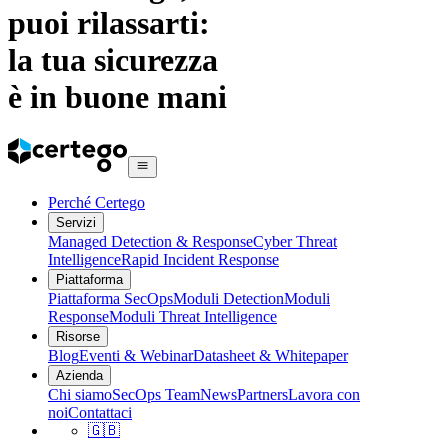
puoi rilassarti:
la tua sicurezza
è in buone mani
Perché Certego
Servizi
Managed Detection & Response
Cyber Threat
Intelligence
Rapid Incident Response
Piattaforma
Piattaforma SecOps
Moduli Detection
Moduli
Response
Moduli Threat Intelligence
Risorse
Blog
Eventi & Webinar
Datasheet & Whitepaper
Azienda
Chi siamo
SecOps Team
News
Partners
Lavora con
noi
Contattaci
🇬🇧