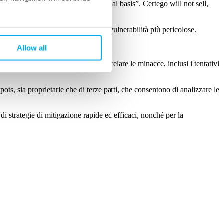
oses of the Data processing and legal basis”
.
Certego will not sell,
er prioritizzare la correzione delle vulnerabilità più pericolose.
ro team di Threat Intelligence.
Allow all
le di identificare, monitorare e correlare le minacce, inclusi i tentativi
eypots, sia proprietarie che di terze parti, che consentono di analizzare le
di strategie di mitigazione rapide ed efficaci, nonché per la