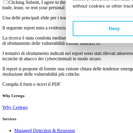
Clicking Submit, I agree to the use of my personal data in accorda
without cookies or other trac
trade, lease, or rent your personal data to third parties.
Una delle principali sfide per i team di sicurezza informatica è l'imple
Il seguente report mira a evidenziare le vulnerabilità più frequentemente
Deny
La ricerca è stata condotta mediante l’utilizzo di Quokka, la piattaforma
di sfruttamento delle vulnerabilità tramite indirizzi IP.
I tentativi di sfruttamento indicati nel report sono stati rilevati attrave
tecniche di attacco dei cybercriminali in modo sicuro.
Il report si propone di fornire una visione chiara delle tendenze emerge
risoluzione delle vulnerabilità più critiche.
Compila il form e ricevi il PDF
Why Certego
Why Certego
Services
Managed Detection & Response