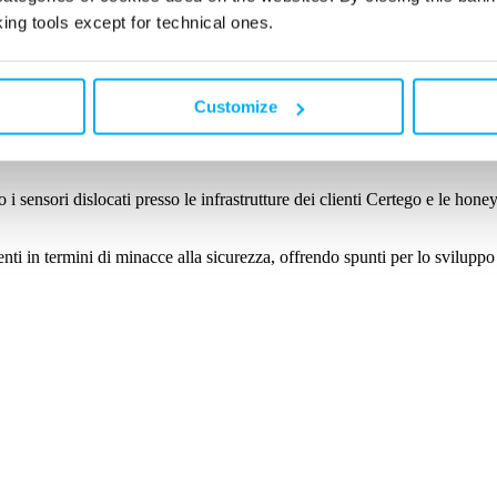
nce with
Certego Privacy Policy
for the purpose sub. 2 paragraph “Purp
king tools except for technical ones.
mentazione di politiche efficaci di gestione delle minacce, fondamentali p
 sfruttate dagli attaccanti nel mese di aprile 2025, identificate dal nost
Customize
 proprietaria di Threat Intelligence di Certego, che svolge il ruolo crucia
rso i sensori dislocati presso le infrastrutture dei clienti Certego e le hon
nti in termini di minacce alla sicurezza, offrendo spunti per lo sviluppo 