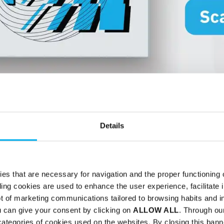
Details
ies that are necessary for navigation and the proper functioning o
ling cookies are used to enhance the user experience, facilitate i
pt of marketing communications tailored to browsing habits and in
u can give your consent by clicking on
ALLOW ALL
. Through ou
 categories of cookies used on the websites. By closing this banne