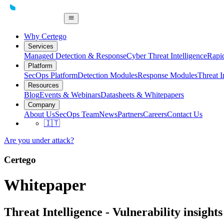
Why Certego
Services
Managed Detection & Response
Cyber Threat Intelligence
Rapi
Platform
SecOps Platform
Detection Modules
Response Modules
Threat I
Resources
Blog
Events & Webinars
Datasheets & Whitepapers
Company
About Us
SecOps Team
News
Partners
Careers
Contact Us
🇮🇹
Are you under attack?
Certego
Whitepaper
Threat Intelligence - Vulnerability insights