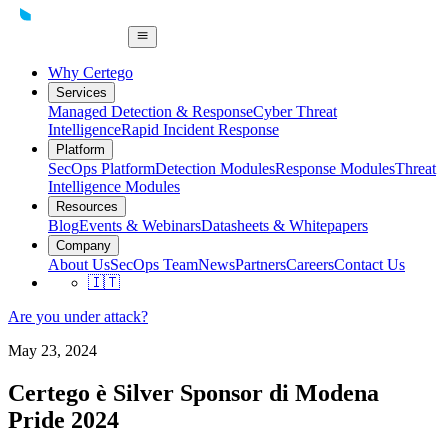
Why Certego
Services
Managed Detection & Response
Cyber Threat
Intelligence
Rapid Incident Response
Platform
SecOps Platform
Detection Modules
Response Modules
Threat
Intelligence Modules
Resources
Blog
Events & Webinars
Datasheets & Whitepapers
Company
About Us
SecOps Team
News
Partners
Careers
Contact Us
🇮🇹
Are you under attack?
May 23, 2024
Certego è Silver Sponsor di Modena
Pride 2024