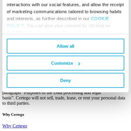
interactions with our social features, and allow the receipt
Certego è Silver Sponsor di Modena Pride 2024
of marketing communications tailored to browsing habits
❮
Prev
and interests, as further described in our
COOKIE
1
POLICY
. You can give your consent by clicking on
Next
❯
ALLOW ALL
. Through our Cookie Center, users can
select or deselect individual categories of cookies used
Subscribe
Allow all
on the websites. By closing this banner, navigation will
continue without cookies or other tracking tools except
Sign up to our newsletter
for technical ones.
Customize
Deny
Clicking Submit, I agree to the use of my personal data in
accordance with
Certego Privacy Policy
for the purpose sub. 2
paragraph “Purposes of the Data processing and legal
basis”
.
Certego will not sell, trade, lease, or rent your personal data
to third parties.
Why Certego
Why Certego