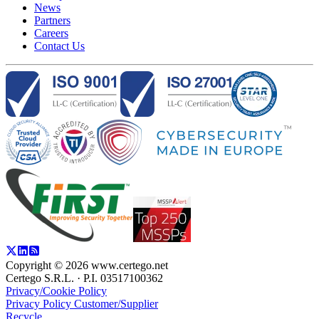
News
Partners
Careers
Contact Us
Copyright ©
2026
www.certego.net
Certego S.R.L. · P.I. 03517100362
Privacy/Cookie Policy
Privacy Policy Customer/Supplier
Recycle